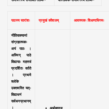
पाठस्य सारांशः
प्रमुखं कौशलम्
आवश्यकः शिक्षणाधिगमः
नीतिवाक्यानां
संग्रहात्मकः
अयं पाठः ।
अस्मिन् पाठे
विद्यायाः महत्तवं
प्रदर्शितः वर्तते
। प्रथमे
श्लोके
उक्तमस्ति यत्-
विद्याधनं
सर्वधनप्रधानम्
।
अर्थज्ञानम् ,