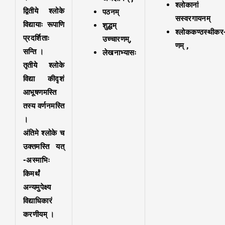
श्लोकानां
द्वितीये श्लोके
पठनम्
सस्वरगायनम्
विद्यायाः रूपाणि
शुद्धम्
श्लोककण्ठस्थीकर
प्रदर्शिताः
उच्चारणम्,
णम् ,
सन्ति ।
लेखनाभ्यासः
तृतीये श्लोके
विद्या कीदृशं
आभूषणमस्ति
तस्य वर्णनमस्ति
।
अंतिमे श्लोके च
उक्तमस्ति यत्
-अस्माभिः
किमर्थं
अन्यमुपेक्ष्य
विद्याधिकारं
करणीयम् ।