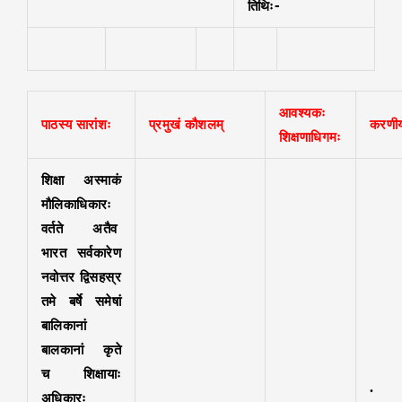
तिथिः-
आवश्यकः
पाठस्य सारांशः
प्रमुखं कौशलम्
करणीय
शिक्षणाधिगमः
शिक्षा अस्माकं
मौलिकाधिकारः
वर्तते अतैव
भारत सर्वकारेण
नवोत्तर द्विसहस्र
तमे बर्षे समेषां
बालिकानां
बालकानां कृते
च शिक्षायाः
· प्
अधिकारः