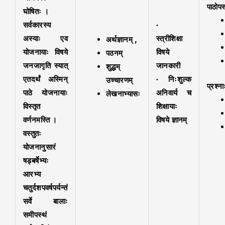
पाठोपस
घोषितः ।
सर्वकारस्य
·
अस्याः एव
स्त्रीशिक्षा
अर्थज्ञानम् ,
योजनायाः विषये
विषये
पठनम्
जनजागृति स्यात्
जानकारी
शुद्धम्
एतदर्थं अस्मिन्
· निःशुल्क
उच्चारणम्
प्रश्ना
पाठे योजनायाः
अनिवार्य च
लेखनाभ्यासः
विस्तृत
शिक्षायाः
वर्णनमस्ति ।
विषये ज्ञानम्
वस्तुतः
योजनानुसारं
षड्बर्षेभ्यः
आरभ्य
चतुर्दशपवर्षपर्यन्तं
सर्वे बालाः
समीपस्थं