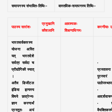
समापनस्य संभावित-तिथिः-
वास्तविक-समापनस्य तिथिः-
प्रमुखानि
आवश्यकः
पाठस्य सारांशः
करणीयाः उ
कौशलानि
शिक्षणाधिगमः
भारतसर्वकारस्य
योजना अस्ति
यत् भारतदेशे
सर्वत्र सर्वदा च
प्रौद्योगिकी स्यात्
प्रस्तावना
।
पुरस्सरं
अतैव डिजीटल
पाठोपस्थाप
इंडिया इत्यस्य
विषये छात्रेभ्यः
आदर्शवाचन
ज्ञान करणार्थं
· छात
प्रस्तुतः अयं
वैयक्तिकरुप