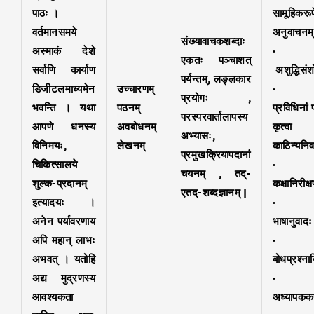
पाठः ।
सामूहिकरूप
वर्तमानसमये
अनुवाचनम्
संख्यावाचकशब्दाः
अस्माकं देशे
एकतः पञ्चाशत्
सर्वाणि कार्याण
अशुद्धिसं
पर्यन्तम्, लङ्लकार
डिजीटलमाध्यमेन
उच्चारणम्
· वि
प्रयोगः ,
भवन्ति । यथा
पठनम्
प्रविधिनां 
परस्परवार्तालापस्य
आपणे धनस्य
अवबोधनम्
कृत्वा
अभ्यासः,
विनिमयः,
लेखनम्
काठिन्यनिव
प्रमुखक्रियापदानां
चिकित्सालये
चयनम् , तद्-
शुल्क-प्रदानम्
कक्षानिरीक्
एतद्-शब्दज्ञानम् |
इत्यादयः ।
अनेन पर्यावरणाय
भाषानुवादः
अपि महान् लाभः
अभवत् । यतोहि
बोधप्रश्ना
अद्य मुद्रणस्य
आवश्यकता
अध्यापकक