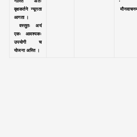
नास्ति अतः
वृक्षकर्तने न्यूनता
मौनवाचनम
आगता ।
वस्तुतः अयं
एकः आवश्यकः
उपयोगी च
योजना अस्ति ।