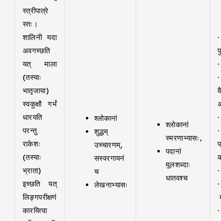
स्त्रीपात्रे
स्तः।
शालिनी यदा
अवगच्छति
प
यत् माला
(तस्याः
भातृजाया)
व
स्वकुक्षौ गर्भं
अ
धारयति
श्लोकानां
श्लोकानां
परन्तु
शुद्धम्
स्मरणाभ्यासः,
राकेशः
उच्चारणम्,
पदानां
(तस्याः
क
सस्वरगायनं
मूलशब्दाः
भ्राता)
च
धातवश्च
इच्छति यत्
लेखनाभ्यासः
लिङ्गपरीक्षणं
ब
कारयित्वा
·