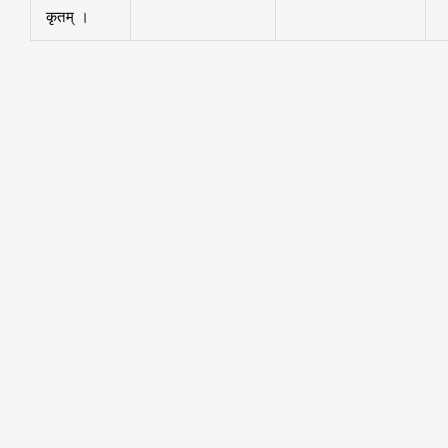
कृतम् ।