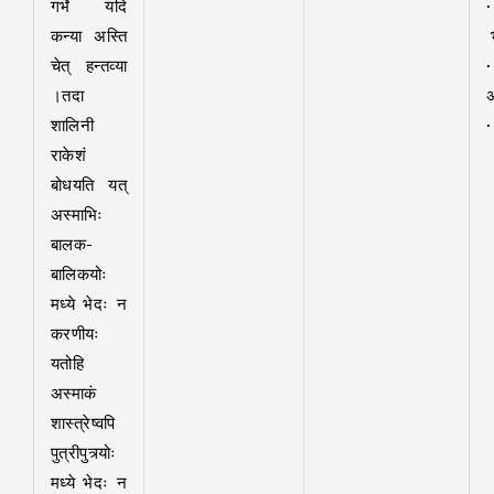
गर्भे यदि
कन्या अस्ति
भ
चेत् हन्तव्या
।तदा
शालिनी
राकेशं
बोधयति यत्
अस्माभिः
बालक-
बालिकयोः
मध्ये भेदः न
करणीयः
यतोहि
अस्माकं
शास्त्रेष्वपि
पुत्रीपुत्र्योः
मध्ये भेदः न