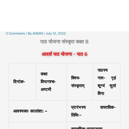
3 Comments
/ By
ADMIN
/
July 12, 2022
पाठ योजना संस्कृत कक्षा 8
आदर्श पाठ योजना - पाठ 6
पाठस्य
कक्षा
विषय-
नाम-
गृहं
दिनांक-
विभागश्च-
संस्कृतम्
शून्यं सुतां
अष्टमी
विना
प्रारंभस्य वास्तविक-
आवश्यकाः कालांशा: –
तिथिः-
वास्तविक-समापनस्य