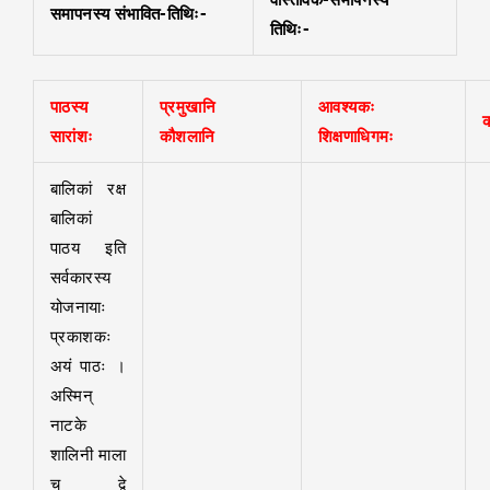
समापनस्य संभावित-तिथिः-
तिथिः-
पाठस्य
प्रमुखानि
आवश्यकः
क
सारांशः
कौशलानि
शिक्षणाधिगमः
बालिकां रक्ष
बालिकां
पाठय इति
सर्वकारस्य
योजनायाः
प्रकाशकः
अयं पाठः ।
अस्मिन्
नाटके
शालिनी माला
च द्वे